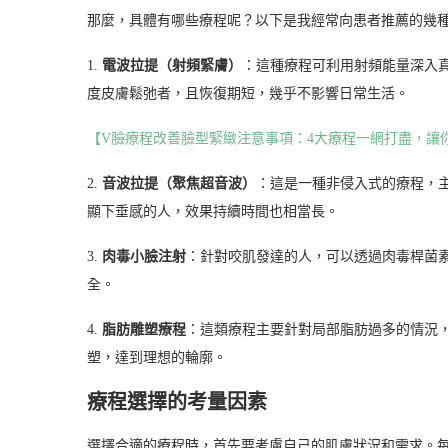
那麼，具體有哪些療程呢？以下是我經常向患者推薦的幾
1.
電波拉提（射頻緊膚）
：這種療程可利用射頻能量深入
度皮膚鬆弛者，且恢復期短，幾乎不影響日常生活。
【V臉療程改善臉型緊緻注意事項：4大療程一網打盡，讓
2.
音波拉提（聚焦超音波）
：這是一種非侵入式的療程，
顯下垂感的人，效果持續時間也相當長。
3.
肉毒小臉注射
：針對咬肌發達的人，可以透過肉毒桿菌
全。
4.
脂肪雕塑療程
：這類療程主要針對局部脂肪過多的情況
塑，達到理想的輪廓。
療程選擇的考量因素
選擇合適的療程時，首先要考慮自己的肌膚狀況和需求。