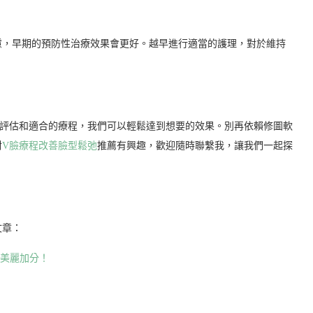
慮，早期的預防性治療效果會更好。越早進行適當的護理，對於維持
的評估和適合的療程，我們可以輕鬆達到想要的效果。別再依賴修圖軟
對
V臉療程改善臉型鬆弛
推薦有興趣，歡迎隨時聯繫我，讓我們一起探
文章：
你美麗加分！