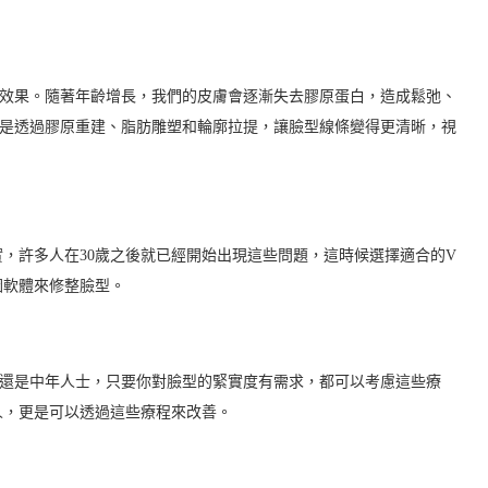
的效果。隨著年齡增長，我們的皮膚會逐漸失去膠原蛋白，造成鬆弛、
就是透過膠原重建、脂肪雕塑和輪廓拉提，讓臉型線條變得更清晰，視
，許多人在30歲之後就已經開始出現這些問題，這時候選擇適合的V
圖軟體來修整臉型。
，還是中年人士，只要你對臉型的緊實度有需求，都可以考慮這些療
人，更是可以透過這些療程來改善。