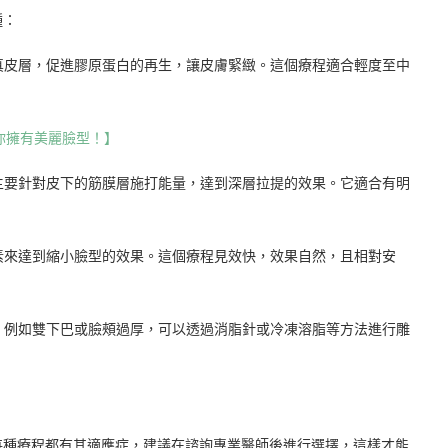
種：
真皮層，促進膠原蛋白的再生，讓皮膚緊緻。這個療程適合輕度至中
你擁有美麗臉型！】
主要針對皮下的筋膜層施打能量，達到深層拉提的效果。它適合有明
素來達到縮小臉型的效果。這個療程見效快，效果自然，且相對安
，例如雙下巴或臉頰過厚，可以透過消脂針或冷凍溶脂等方法進行雕
每種療程都有其適應症，建議在諮詢專業醫師後進行選擇，這樣才能