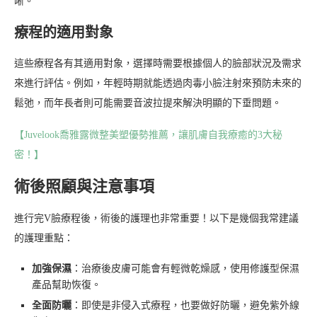
晰。
療程的適用對象
這些療程各有其適用對象，選擇時需要根據個人的臉部狀況及需求
來進行評估。例如，年輕時期就能透過肉毒小臉注射來預防未來的
鬆弛，而年長者則可能需要音波拉提來解決明顯的下垂問題。
【Juvelook喬雅露微整美塑優勢推薦，讓肌膚自我療癒的3大秘
密！】
術後照顧與注意事項
進行完V臉療程後，術後的護理也非常重要！以下是幾個我常建議
的護理重點：
加強保濕
：治療後皮膚可能會有輕微乾燥感，使用修護型保濕
產品幫助恢復。
全面防曬
：即使是非侵入式療程，也要做好防曬，避免紫外線