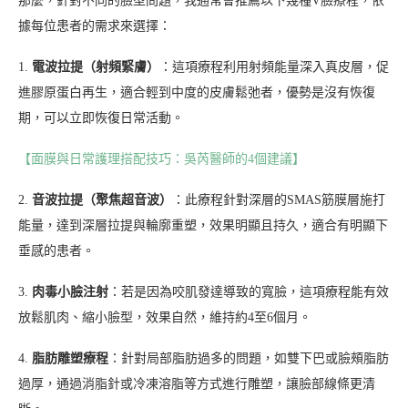
那麼，針對不同的臉型問題，我通常會推薦以下幾種V臉療程，依
據每位患者的需求來選擇：
1.
電波拉提（射頻緊膚）
：這項療程利用射頻能量深入真皮層，促
進膠原蛋白再生，適合輕到中度的皮膚鬆弛者，優勢是沒有恢復
期，可以立即恢復日常活動。
【面膜與日常護理搭配技巧：吳芮醫師的4個建議】
2.
音波拉提（聚焦超音波）
：此療程針對深層的SMAS筋膜層施打
能量，達到深層拉提與輪廓重塑，效果明顯且持久，適合有明顯下
垂感的患者。
3.
肉毒小臉注射
：若是因為咬肌發達導致的寬臉，這項療程能有效
放鬆肌肉、縮小臉型，效果自然，維持約4至6個月。
4.
脂肪雕塑療程
：針對局部脂肪過多的問題，如雙下巴或臉頰脂肪
過厚，通過消脂針或冷凍溶脂等方式進行雕塑，讓臉部線條更清