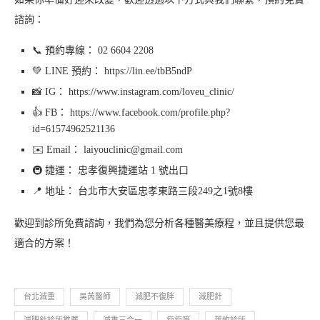
諮詢：
📞 預約專線： 02 6604 2208
💚 LINE 預約： https://lin.ee/tbB5ndP
📸 IG： https://www.instagram.com/loveu_clinic/
👍 FB： https://www.facebook.com/profile.php?
id=61574962521136
✉️ Email： laiyouclinic@gmail.com
🚇 捷運： 忠孝復興捷運站 1 號出口
📍 地址： 台北市大安區忠孝東路三段249之1號8樓
歡迎到診所免費諮詢，我們為您分析各種醫美療程，並且提供您最
適合的方案！
台北減重
吳芮醫師
減肥不復胖
減肥針
減肥針診所推薦
減重三合一
瘦瘦筆
萊攸診所