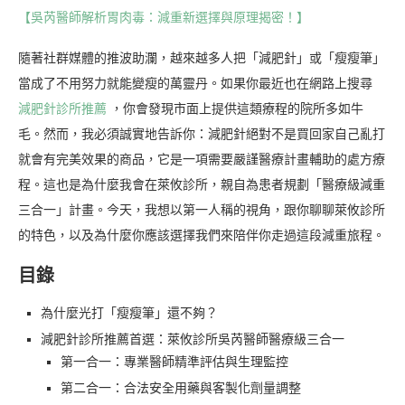
【吳芮醫師解析胃肉毒：減重新選擇與原理揭密！】
隨著社群媒體的推波助瀾，越來越多人把「減肥針」或「瘦瘦筆」
當成了不用努力就能變瘦的萬靈丹。如果你最近也在網路上搜尋
減肥針診所推薦
，你會發現市面上提供這類療程的院所多如牛
毛。然而，我必須誠實地告訴你：減肥針絕對不是買回家自己亂打
就會有完美效果的商品，它是一項需要嚴謹醫療計畫輔助的處方療
程。這也是為什麼我會在萊攸診所，親自為患者規劃「醫療級減重
三合一」計畫。今天，我想以第一人稱的視角，跟你聊聊萊攸診所
的特色，以及為什麼你應該選擇我們來陪伴你走過這段減重旅程。
目錄
為什麼光打「瘦瘦筆」還不夠？
減肥針診所推薦首選：萊攸診所吳芮醫師醫療級三合一
第一合一：專業醫師精準評估與生理監控
第二合一：合法安全用藥與客製化劑量調整