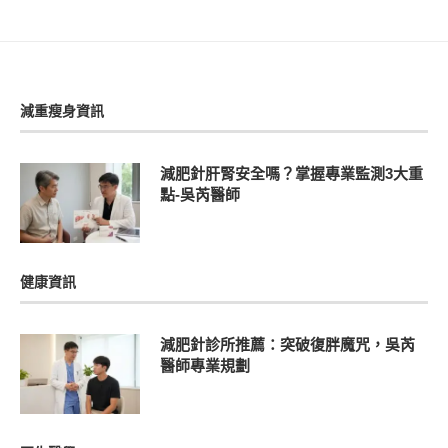
減重瘦身資訊
減肥針肝腎安全嗎？掌握專業監測3大重
點-吳芮醫師
健康資訊
減肥針診所推薦：突破復胖魔咒，吳芮
醫師專業規劃