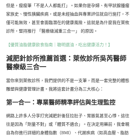
但是，瘦瘦筆「不是人人都能打」。如果你是孕婦、有甲狀腺腫瘤
家族史、慢性胰臟疾病，或是未經抽血與專業評估就自行施打，不
僅可能無效，甚至會面臨潛在的健康風險。這就是為什麼我在萊攸
診所，堅持推行 「醫療級減重三合一」 的原因。
【優質油脂健康飲食指南｜聰明選油，吃出健康活力！】
減肥針診所推薦首選：萊攸診所吳芮醫師
醫療級三合一
當你來到萊攸診所，我們提供的不是一支筆，而是一套完整的體態
雕塑與健康管理計畫。我將這套計畫分為三大核心：
第一合一：專業醫師精準評估與生理監控
網路上許多人分享打完減肥針後狂拉肚子、胃脹氣甚至心悸，這往
往是因為「劑量不對」或「體質不適合」。在決定用藥前，我會親
自為你進行詳細的身體指數（BMI）、代謝疾病（如高血壓、脂肪