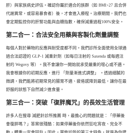
肝）與家族病史評估。確認你屬於適合的族群（如 BMI>27 且合併
代謝異常，或容易暴食者）後，才會進入療程。治療期間，我們也
會定期監控你的肝腎功能與血糖指數，確保減重過程100%安全。
第二合一：合法安全用藥與客製化劑量調整
每個人對於藥物的反應與耐受度都不同。我們診所全面使用全球通
過合法認證的 GLP-1 減重針劑（如每日注射的 Saxenda 或每週注
射的 Wegovy 等）。我不會讓你一開始就承受嚴重的噁心或不適。
我會根據你的初期反應，進行 「劑量漸進式調整」 。透過細膩的
微調，我們能將初期常見的腸胃不適、疲倦感降到最低，讓你在最
舒服的狀態下自然減少進食量。
第三合一：突破「復胖魔咒」的長效生活管理
許多人在搜尋 減肥針診所推薦 時，最擔心的問題就是：「停藥後
會復胖嗎？」答案很殘酷：如果停藥後你依然狂吃宵夜、完全不
動，體重一定會回升。因此，萊攸診所的第三大特色，就是為你建