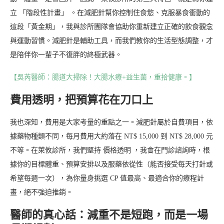
立 「階段性計畫」 。在減肥針幫你控制住食慾、克服暴食衝動的
這段「黃金期」，我與診所團隊會協助你重新建立正確的飲食觀念
與運動習慣。減肥針是輔助工具，而我們教你的生活型態調整，才
是陪伴你一輩子不復胖的終極武器。
【吳芮醫師：腸道大掃除！大腸水療+益生菌，重拾健康。】
費用透明，把預算花在刀口上
我也深知，費用是大家考量的重點之一。減肥針屬於自費項目，依
據藥物種類不同，每月費用大約落在 NT$ 15,000 到 NT$ 28,000 元
不等。在萊攸診所，我們堅持 價格透明 ，我會在門診諮詢時，根
據你的目標體重、預算安排以及服藥依從性（能否接受每天打針或
希望每週一次），為你量身挑選 CP 值最高、最適合你的療程計
畫，絕不強迫推銷。
醫師的真心話：減重不是短跑，而是一場