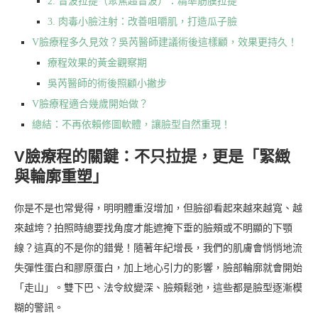
2. 音波拉提（聚焦超音波）：精準筋膜拉提
3. 肉毒小臉注射：改善咀嚼肌，打造瓜子臉
V臉療程多久見效？吳芮醫師建議術後這樣顧，效果更持久！
療程效果的黃金觀察期
吳芮醫師的術後照顧小撇步
V臉療程適合幾歲開始做？
總結：不再依賴修圖軟體，讓臉型自然重現！
V臉療程的關鍵：不只拉提，更是「緊緻
與輪廓重塑」
你是不是也常覺得，明明體重沒增加，但臉卻看起來越來越寬、越
來越垮？拍照時總要找角度才能遮掩下垂的臉頰或不明顯的下顎
線？這真的不是你的錯覺！隨著年紀增長，我們的肌膚會悄悄地流
失彈性蛋白和膠原蛋白，加上地心引力的影響，臉部輪廓就會開始
「走山」。雙下巴、法令紋變深、臉頰鬆弛，這些都是臉型逐漸模
糊的警訊。