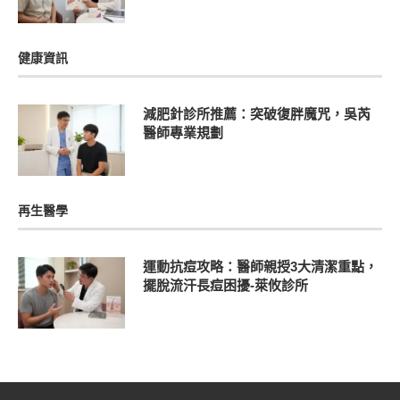
健康資訊
減肥針診所推薦：突破復胖魔咒，吳芮
醫師專業規劃
再生醫學
運動抗痘攻略：醫師親授3大清潔重點，
擺脫流汗長痘困擾-萊攸診所