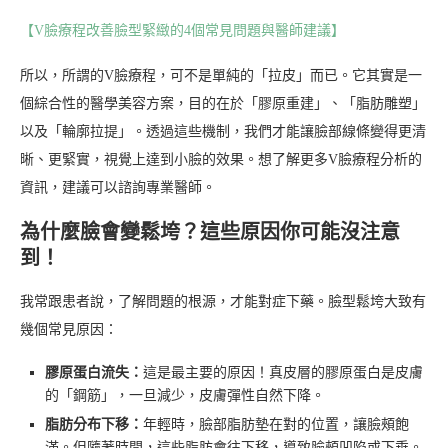
【V臉療程改善臉型緊緻的4個常見問題與醫師建議】
所以，所謂的V臉療程，可不是單純的「拉皮」而已。它其實是一
個綜合性的醫學美容方案，目的在於「膠原重建」、「脂肪雕塑」
以及「輪廓拉提」。透過這些機制，我們才能讓臉部線條變得更清
晰、更緊實，視覺上達到小臉的效果。想了解更多V臉療程分析的
資訊，建議可以諮詢專業醫師。
為什麼臉會變鬆垮？這些原因你可能沒注意
到！
我常跟患者說，了解問題的根源，才能對症下藥。臉型鬆垮大致有
幾個常見原因：
膠原蛋白流失：
這是最主要的原因！真皮層的膠原蛋白是皮膚
的「鋼筋」，一旦減少，皮膚彈性自然下降。
脂肪分布下移：
年輕時，臉部脂肪墊在對的位置，讓臉頰飽
滿。但隨著時間，這些脂肪會往下移，導致臉頰凹陷或下垂。