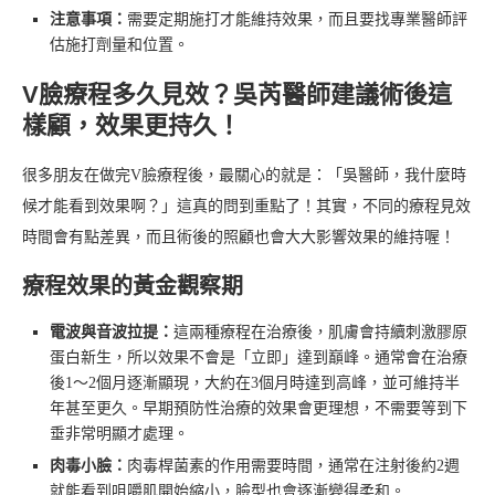
注意事項：
需要定期施打才能維持效果，而且要找專業醫師評
估施打劑量和位置。
V臉療程多久見效？吳芮醫師建議術後這
樣顧，效果更持久！
很多朋友在做完V臉療程後，最關心的就是：「吳醫師，我什麼時
候才能看到效果啊？」這真的問到重點了！其實，不同的療程見效
時間會有點差異，而且術後的照顧也會大大影響效果的維持喔！
療程效果的黃金觀察期
電波與音波拉提：
這兩種療程在治療後，肌膚會持續刺激膠原
蛋白新生，所以效果不會是「立即」達到巔峰。通常會在治療
後1～2個月逐漸顯現，大約在3個月時達到高峰，並可維持半
年甚至更久。早期預防性治療的效果會更理想，不需要等到下
垂非常明顯才處理。
肉毒小臉：
肉毒桿菌素的作用需要時間，通常在注射後約2週
就能看到咀嚼肌開始縮小，臉型也會逐漸變得柔和。