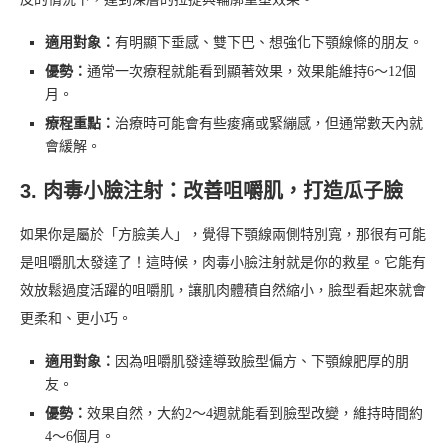
適用對象：
有明顯下垂感、雙下巴、想強化下顎線條的朋友。
優勢：
通常一次療程就能看到顯著效果，效果能維持6～12個
月。
療程重點：
治療時可能會有些痠痛或緊繃感，但通常數天內就
會緩解。
3. 肉毒小臉注射：改善咀嚼肌，打造瓜子臉
如果你是屬於「方臉美人」，覺得下顎線兩側特別寬，那很有可能
是咀嚼肌太發達了！這時候，肉毒小臉注射就是你的救星。它能有
效放鬆過度活躍的咀嚼肌，讓肌肉體積自然縮小，臉型看起來就會
更柔和、更小巧。
適用對象：
因為咀嚼肌發達導致臉型偏方、下顎線肥厚的朋
友。
優勢：
效果自然，大約2～4週就能看到臉型改變，維持時間約
4～6個月。