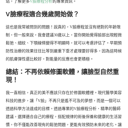
站，了解更多
V臉療程分析
的專業資訊。
V臉療程適合幾歲開始做？
這也是我常被問到的問題！說真的，V臉療程並沒有絕對的年齡限
制，但一般來說，我會建議30歲以上，當你開始覺得臉部出現輕微
鬆弛、細紋、下顎線條變得不明顯時，就可以考慮評估了。早期預
防性治療的效果往往比等到嚴重下垂才處理要好得多，因為這時候
的肌膚彈性還比較好，對能量的反應也會更積極。
總結：不再依賴修圖軟體，讓臉型自然重
現！
我一直相信，真正的美不應該只存在於修圖軟體裡。現代醫學美容
科技的進步，讓「V臉」不再只是遙不可及的夢想，而是一個可以
透過科學方法達成的目標。透過專業的V臉療程分析、精準的醫師
建議，選擇適合自己的療程，搭配規律的術後保養和健康的生活習
慣，你不僅能改善現有的鬆弛問題，更能有效預防未來的老化。讓