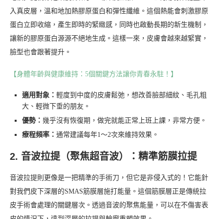
入真皮層，溫和地加熱膠原蛋白和彈性纖維。這個熱能會刺激膠原
蛋白立即收縮，產生即時的緊緻感，同時也啟動長期的新生機制，
讓新的膠原蛋白源源不絕地生成。這樣一來，皮膚會越來越緊實，
臉型也會跟著提升。
【身體年齡與健康維持：5個關鍵方法讓你青春永駐！】
適用對象：
輕度到中度的皮膚鬆弛，想改善臉部細紋、毛孔粗
大、輕微下垂的朋友。
優勢：
幾乎沒有恢復期，做完就能正常上班上課，非常方便。
療程頻率：
通常建議每年1～2次來維持效果。
2. 音波拉提（聚焦超音波）：精準筋膜拉提
音波拉提則更像是一把精準的手術刀，但它是非侵入式的！它能針
對我們皮下深層的SMAS筋膜層施打能量。這個筋膜層正是傳統拉
皮手術會處理的關鍵層次。透過音波的聚焦能量，可以在不傷害表
皮的情況下，達到深層的拉提與輪廓重塑效果。