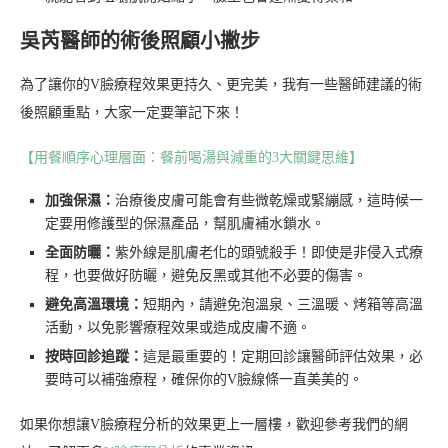
吳芮醫師的術後照顧小撇步
為了讓你的V臉療程效果更持久、更完美，我有一些醫師建議的術
後照顧重點，大家一定要筆記下來！
【用餐順序心理層面：餐前喝湯與減重的3大關鍵思維】
加強保濕：
治療後皮膚可能會有些微乾燥或緊繃感，這時候一
定要用修護型的保濕產品，幫肌膚補水鎖水。
全面防曬：
紫外線是肌膚老化的頭號殺手！即使是非侵入式療
程，也要做好防曬，避免反黑或其他不必要的傷害。
避免高溫環境：
短期內，請避免泡溫泉、三溫暖、烤箱等高溫
活動，以免影響療程效果或造成皮膚不適。
按時回診追蹤：
這是最重要的！定期回診讓醫師評估效果，必
要時可以補強療程，確保你的V臉線條一直美美的。
如果你想讓V臉療程分析的效果更上一層樓，歡迎參考我們的網