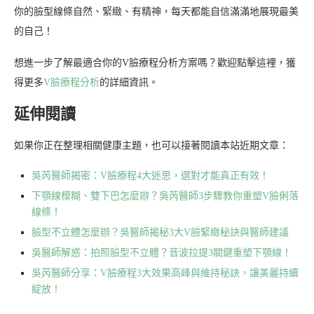
你的臉型線條自然、緊緻、有精神，每天都能自信滿滿地展現最美
的自己！
想進一步了解最適合你的V臉療程分析方案嗎？歡迎點擊這裡，獲
得更多
V臉療程分析
的詳細資訊。
延伸閱讀
如果你正在整理相關健康主題，也可以接著閱讀本站近期文章：
吳芮醫師揭密：V臉療程4大迷思，選對才能真正有效！
下顎線模糊、雙下巴怎麼辦？吳芮醫師3步驟教你重塑V臉俐落
線條！
臉型不立體怎麼辦？吳醫師揭秘3大V臉緊緻秘訣與醫師建議
吳醫師解惑：拍照臉型不立體？音波拉提3關鍵重塑下顎線！
吳芮醫師分享：V臉療程3大效果高峰與維持秘訣，讓美麗持續
綻放！