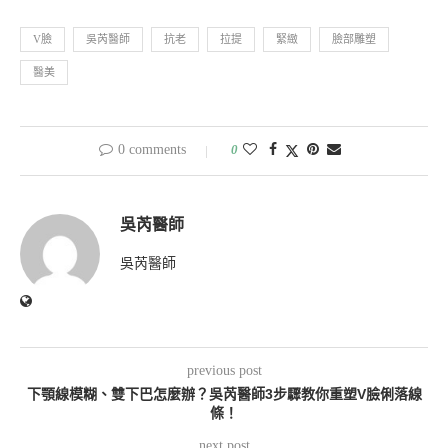
V臉
吳芮醫師
抗老
拉提
緊緻
臉部雕塑
醫美
0 comments
0
吳芮醫師
吳芮醫師
previous post
下顎線模糊、雙下巴怎麼辦？吳芮醫師3步驟教你重塑V臉俐落線
條！
next post