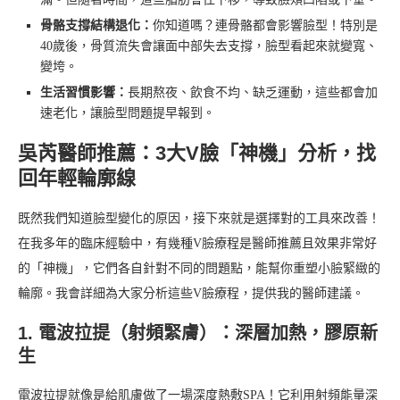
骨骼支撐結構退化：
你知道嗎？連骨骼都會影響臉型！特別是
40歲後，骨質流失會讓面中部失去支撐，臉型看起來就變寬、
變垮。
生活習慣影響：
長期熬夜、飲食不均、缺乏運動，這些都會加
速老化，讓臉型問題提早報到。
吳芮醫師推薦：3大V臉「神機」分析，找
回年輕輪廓線
既然我們知道臉型變化的原因，接下來就是選擇對的工具來改善！
在我多年的臨床經驗中，有幾種V臉療程是醫師推薦且效果非常好
的「神機」，它們各自針對不同的問題點，能幫你重塑小臉緊緻的
輪廓。我會詳細為大家分析這些V臉療程，提供我的醫師建議。
1. 電波拉提（射頻緊膚）：深層加熱，膠原新
生
電波拉提就像是給肌膚做了一場深度熱敷SPA！它利用射頻能量深