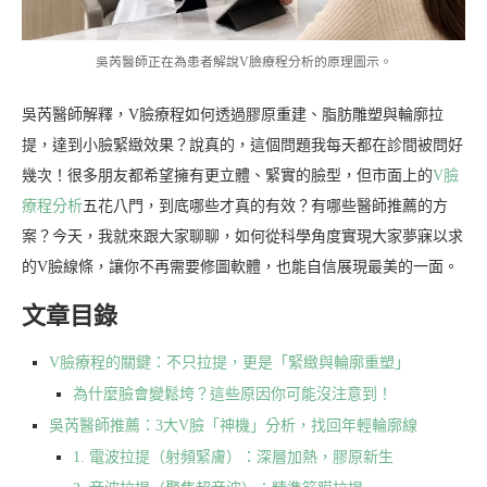
吳芮醫師正在為患者解說V臉療程分析的原理圖示。
吳芮醫師解釋，V臉療程如何透過膠原重建、脂肪雕塑與輪廓拉
提，達到小臉緊緻效果？說真的，這個問題我每天都在診間被問好
幾次！很多朋友都希望擁有更立體、緊實的臉型，但市面上的
V臉
療程分析
五花八門，到底哪些才真的有效？有哪些醫師推薦的方
案？今天，我就來跟大家聊聊，如何從科學角度實現大家夢寐以求
的V臉線條，讓你不再需要修圖軟體，也能自信展現最美的一面。
文章目錄
V臉療程的關鍵：不只拉提，更是「緊緻與輪廓重塑」
為什麼臉會變鬆垮？這些原因你可能沒注意到！
吳芮醫師推薦：3大V臉「神機」分析，找回年輕輪廓線
1. 電波拉提（射頻緊膚）：深層加熱，膠原新生