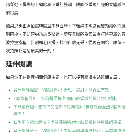
部鬆弛、模糊的下顎線和下垂的雙頰，讓臉型重現年輕的立體感與
緊緻度。
如果您也正為拍照時臉型不夠立體、下顎線不明顯或雙頰鬆弛而感
到困擾，不妨預約諮詢吳醫師，讓專業團隊為您量身打造專屬的音
波拉提療程。告別顯老困擾，找回自信光采，從現在開始，讓每一
次拍照都是您最美的一刻！
延伸閱讀
如果你正在整理相關健康主題，也可以接著閱讀本站近期文章：
吳芮醫師揭密：V臉療程4大迷思，選對才能真正有效！
V臉療程分析：吳芮醫師揭密3個小臉緊緻的綜合作用機制
下顎線模糊、雙下巴怎麼辦？吳芮醫師3步驟教你重塑V臉俐落
線條！
臉型不立體怎麼辦？吳醫師揭秘3大V臉緊緻秘訣與醫師建議
吳芮醫師分享：V臉療程3大效果高峰與維持秘訣，讓美麗持續