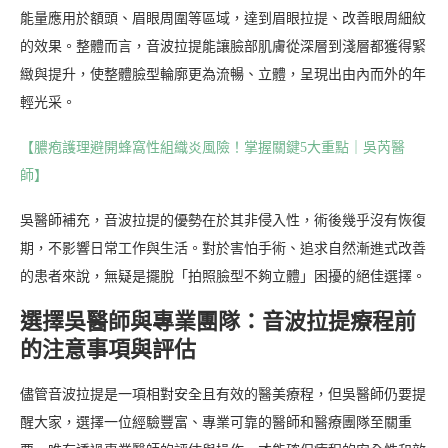
能量應用於額頭、眉眼周圍等區域，達到眉眼拉提、改善眼周細紋
的效果。整體而言，音波拉提能讓臉部肌膚從深層到淺層都獲得緊
緻與提升，使整體臉型輪廓更為流暢、立體，呈現出由內而外的年
輕光采。
【膿疱護理避開蜂窩性組織炎風險！掌握關鍵5大重點｜吳芮醫
師】
吳醫師補充，音波拉提的優勢在於其非侵入性，術後幾乎沒有恢復
期，不影響日常工作與生活。對於害怕手術、追求自然漸進式改善
的患者來說，無疑是擺脫「拍照臉型不夠立體」困擾的絕佳選擇。
選擇吳醫師與專業團隊：音波拉提療程前
的注意事項與評估
儘管音波拉提是一項相對安全且有效的醫美療程，但吳醫師仍要提
醒大家，選擇一位經驗豐富、專業可靠的醫師和醫療團隊至關重