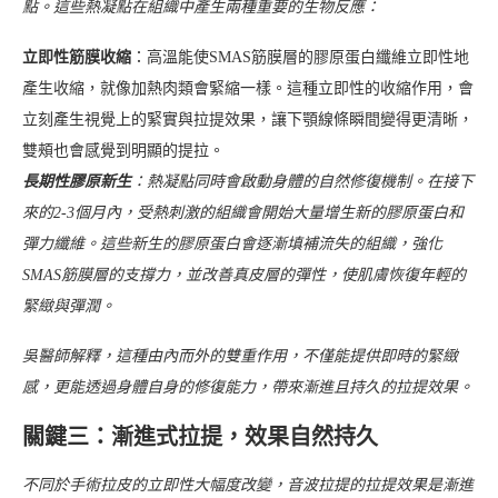
點。這些熱凝點在組織中產生兩種重要的生物反應：
立即性筋膜收縮
：高溫能使SMAS筋膜層的膠原蛋白纖維立即性地
產生收縮，就像加熱肉類會緊縮一樣。這種立即性的收縮作用，會
立刻產生視覺上的緊實與拉提效果，讓下顎線條瞬間變得更清晰，
雙頰也會感覺到明顯的提拉。
長期性膠原新生
：熱凝點同時會啟動身體的自然修復機制。在接下
來的2-3個月內，受熱刺激的組織會開始大量增生新的膠原蛋白和
彈力纖維。這些新生的膠原蛋白會逐漸填補流失的組織，強化
SMAS筋膜層的支撐力，並改善真皮層的彈性，使肌膚恢復年輕的
緊緻與彈潤。
吳醫師解釋，這種由內而外的雙重作用，不僅能提供即時的緊緻
感，更能透過身體自身的修復能力，帶來漸進且持久的拉提效果。
關鍵三：漸進式拉提，效果自然持久
不同於手術拉皮的立即性大幅度改變，音波拉提的拉提效果是漸進