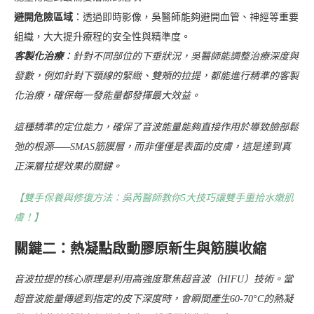
避開危險區域
：透過即時影像，吳醫師能夠避開血管、神經等重要
組織，大大提升療程的安全性與精準度。
客製化治療
：針對不同部位的下垂狀況，吳醫師能調整治療深度與
發數，例如針對下顎線的緊緻、雙頰的拉提，都能進行精準的客製
化治療，確保每一發能量都發揮最大效益。
這種精準的定位能力，確保了音波能量能夠直接作用於導致臉部鬆
弛的根源——SMAS筋膜層，而非僅僅是表面的皮膚，這是達到真
正深層拉提效果的關鍵。
【雙手保養與修復方法：吳芮醫師教你5大技巧讓雙手重拾水嫩肌
膚！】
關鍵二：熱凝點啟動膠原新生與筋膜收縮
音波拉提的核心原理是利用高強度聚焦超音波（HIFU）技術。當
超音波能量傳遞到指定的皮下深度時，會瞬間產生60-70°C的熱凝