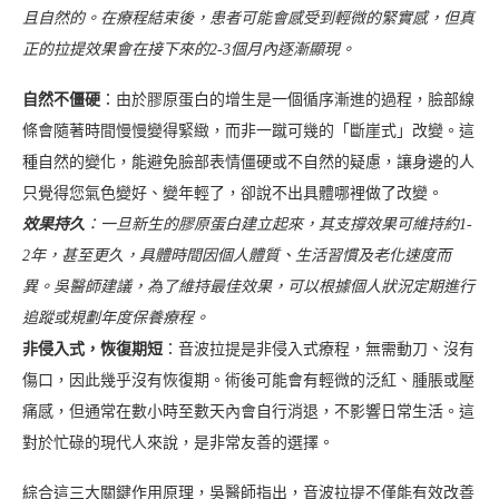
且自然的。在療程結束後，患者可能會感受到輕微的緊實感，但真
正的拉提效果會在接下來的2-3個月內逐漸顯現。
自然不僵硬
：由於膠原蛋白的增生是一個循序漸進的過程，臉部線
條會隨著時間慢慢變得緊緻，而非一蹴可幾的「斷崖式」改變。這
種自然的變化，能避免臉部表情僵硬或不自然的疑慮，讓身邊的人
只覺得您氣色變好、變年輕了，卻說不出具體哪裡做了改變。
效果持久
：一旦新生的膠原蛋白建立起來，其支撐效果可維持約1-
2年，甚至更久，具體時間因個人體質、生活習慣及老化速度而
異。吳醫師建議，為了維持最佳效果，可以根據個人狀況定期進行
追蹤或規劃年度保養療程。
非侵入式，恢復期短
：音波拉提是非侵入式療程，無需動刀、沒有
傷口，因此幾乎沒有恢復期。術後可能會有輕微的泛紅、腫脹或壓
痛感，但通常在數小時至數天內會自行消退，不影響日常生活。這
對於忙碌的現代人來說，是非常友善的選擇。
綜合這三大關鍵作用原理，吳醫師指出，音波拉提不僅能有效改善