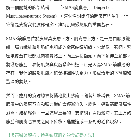
解一個關鍵的臉部結構——「SMAS筋膜層」（Superficial
Musculoaponeurotic System）。這個名詞或許聽起來有些陌生，但
它卻是支撐我們臉部輪廓、維持肌膚緊緻度的重要基石。
SMAS筋膜層位於皮膚真皮層下方、肌肉層上方，是一層由膠原纖
維、彈力纖維和脂肪細胞組成的緻密結締組織。它就像一張網，緊
密地覆蓋在臉部肌肉和骨骼上，向上連接額頭，向下延伸至頸部，
將淺層脂肪、表情肌與真皮層緊密相連。正是因為SMAS筋膜層的
存在，我們的臉部肌膚才能保持彈性與張力，形成清晰的下顎線和
豐潤的雙頰。
然而，歲月的痕跡總會悄悄地爬上臉龐。隨著年齡增長，SMAS筋
膜層中的膠原蛋白和彈力纖維會逐漸流失、變性，導致筋膜層彈性
減弱、結構鬆弛。一旦這層重要的「支撐網」開始鬆垮，其上方的
脂肪和肌膚也會隨之向下位移，進而造成一系列的老化現象：
【吳芮醫師解析：換季敏感肌的飲食調整方法】