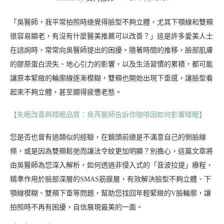
「吳醫師，我平常拍照時總覺得臉型不夠立體，尤其下顎線和雙頰
很容易顯老，有沒有什麼醫美推薦可以改善？」這是許多愛美人士
在諮詢時，常常向吳醫師提出的困擾。隨著時間的推移，臉部肌膚
的膠原蛋白流失、地心引力的影響，以及生活習慣的累積，都可能
讓原本緊緻的輪廓線逐漸模糊，雙頰也開始出現下垂感，讓臉型看
起來不夠立體，甚至顯得疲憊老態。
【失眠改善與睡眠品質：吳芮醫師告訴你咖啡因如何影響睡眠】
您是否也曾有過類似的經驗，在鏡頭前總是不滿意自己的側臉線
條，或是因為雙頰鬆弛而讓法令紋更加明顯？別擔心，這篇文章將
由吳醫師為您深入解析，如何透過非侵入式的「音波拉提」療程，
精準作用於臉部深層的SMAS筋膜層，有效解決臉型不夠立體、下
顎線模糊、雙頰下垂等問題，幫助您找回年輕緊緻的V臉輪廓，讓
拍照時不再有困擾，自信展現最美的一面。