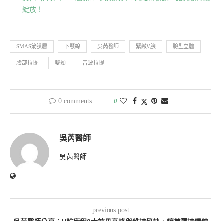
綻放！
SMAS筋膜層
下顎線
吳芮醫師
緊緻V臉
臉型立體
臉部拉提
雙頰
音波拉提
0 comments
0
吳芮醫師
吳芮醫師
previous post