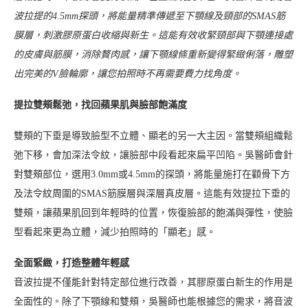
波拉提的4.5mm探頭，將能量精準傳遞至下顎線及頸部的SMAS筋
膜層，刺激膠原蛋白收縮與新生。這能有效收緊頸部與下顎連接處
的皮膚與筋膜，消除贅肉感，讓下顎線條重新變得緊緻俐落，雕塑
出完美的V臉輪廓，讓您拍照時不再需要費力找角度。
提拉雙頰鬆弛，找回蘋果肌與臉部飽滿度
雙頰的下垂是導致臉型不立體、顯老的另一大主因。當雙頰組織鬆
弛下移，會加深法令紋，讓臉部中段看起來扁平凹陷。吳醫師會針
對雙頰部位，選用3.0mm或4.5mm的探頭，將能量施打在顴骨下方
及法令紋周圍的SMAS筋膜層與深層真皮層。這能有效提拉下垂的
雙頰，讓蘋果肌回到年輕時的位置，恢復臉部的飽滿與彈性，使臉
型看起來更為立體，減少拍照時的「顯老」感。
全面緊緻，打造整體年輕感
音波拉提不僅能針對特定部位進行改善，其膠原蛋白新生的作用是
全面性的。除了下顎線和雙頰，吳醫師也能根據您的需求，將音波