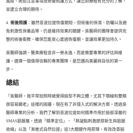
風險、術前注意事項及術後照護方式，讓您對療程有充分的了解，
並建立合理的期待。
4.
術後照護
：雖然音波拉提恢復期短，但術後的保濕、防曬以及避
免刺激性保養品等，仍是維持效果的關鍵。吳醫師的團隊會提供完
整的術後衛教，確保您能安心度過恢復期，並讓效果更加持久。
吳醫師強調，醫美療程並非一勞永逸，而是需要專業的評估與維
護。選擇一個值得信賴的專業團隊，是您邁向美麗與自信的第一
步。
總結
「吳醫師，我平常拍照時總覺得臉型不夠立體，尤其下顎線和雙頰
很容易顯老」這樣的困擾，現在有了非侵入式的解決方案。透過吳
醫師專業的分析，我們了解到音波拉提如何精準作用於臉部深層的
SMAS筋膜層，透過「精準定位」、「熱凝點刺激膠原新生與筋膜
收縮」以及「漸進式自然拉提」這3大關鍵作用原理，有效改善臉