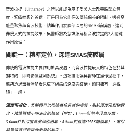
音波拉提（Ultherapy）之所以能成為眾多愛美人士改善臉型立體
度、緊緻輪廓的首選，正是因為它能突破傳統保養的限制，透過高
能量聚焦超音波技術，精準作用於臉部深層的SMAS筋膜層，達到
非侵入式的拉提效果。吳醫師將為您詳細解析音波拉提的3大關鍵
作用原理：
關鍵一：精準定位，深達SMAS筋膜層
傳統的電波拉提主要作用於真皮層，而音波拉提最大的特色在於其
獨特的「即時影像監測系統」。這項技術讓吳醫師在操作過程中，
能夠透過螢幕清楚看見皮下組織的深度與結構，如同擁有「透視
眼」一般。
深度可視化
：吳醫師可以根據每位患者的膚質、脂肪厚度及鬆弛程
度，精準選擇不同深度的探頭（例如：1.5mm針對表淺真皮層、
3.0mm針對深層真皮與脂肪層、4.5mm則直達SMAS筋膜層），確保
能量傳遞到最需要治療的層次。