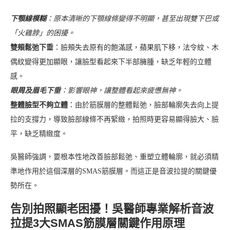
下顎線模糊
：原本清晰的下顎線條變得不明顯，甚至出現雙下巴或
「火雞脖」的困擾。
雙頰鬆弛下垂
：臉頰失去原有的飽滿感，蘋果肌下移，法令紋、木
偶紋變得更加顯眼，讓臉型看起來下半部臃腫，缺乏年輕的立體
感。
眼周及眉毛下垂
：影響眼神，讓整體看起來疲憊無神。
整體臉型不夠立體
：由於筋膜層的整體鬆弛，臉部輪廓失去向上提
拉的支撐力，導致臉部線條不再緊緻，拍照時更容易顯得臉大、臉
平，缺乏精緻度。
吳醫師強調，要根本性地改善臉部鬆弛、重塑立體輪廓，就必須精
準地作用於這個深層的SMAS筋膜層。而這正是音波拉提的關鍵優
勢所在。
告別拍照顯老困擾！吳醫師專業解析音波
拉提3大SMAS筋膜層關鍵作用原理