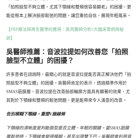
「拍照臉型不夠立體，尤其下顎線和雙頰很容易顯老」的困擾，更
能從根本上解決臉部鬆弛的問題，讓您重拾自信，展現年輕風采。
【PRP療法與再生醫學的應用：吳芮醫師分析5大臨床案例與秘
訣】
吳醫師推薦：音波拉提如何改善您「拍照
臉型不立體」的困擾？
許多患者在諮詢時，最關心的就是音波拉提能否真正解決他們「拍
照臉型不夠立體」的困擾。吳醫師肯定的表示，透過精準作用於
SMAS筋膜層，音波拉提在改善臉部輪廓方面具有顯著的效果，尤
其對於下顎線和雙頰的鬆弛問題，更是能帶來令人滿意的改善。
告別模糊下顎線，重塑V臉線條
下顎線的清晰度是判斷臉型是否立體、年輕的關鍵。當SMAS筋膜
層鬆弛時，下顎線會變得模糊，甚至出現雙下巴。吳醫師會利用音