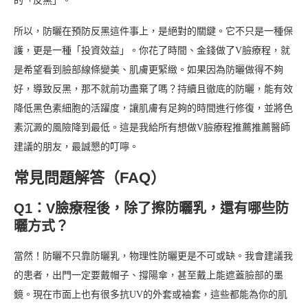
的「反黑」。
所以，防曬在預防反黑這件事上，是絕對的關鍵。它不只是一種保
護，更是一種「投資效益」。你花了時間、金錢做了V臉療程，就
是希望看到臉部線條變美、肌膚更緊緻。如果因為防曬做得不夠
好，導致反黑，那不就前功盡棄了嗎？持續且徹底的防曬，能有效
降低黑色素細胞的活躍度，讓肌膚有足夠的時間進行修復，並將色
素沉澱的風險降到最低。這是我給所有想做V臉療程推薦推薦醫師
建議的朋友，最誠懇的叮嚀。
常見問題解答（FAQ）
Q1：V臉療程後，除了擦防曬乳，還有哪些防
曬方式？
當然！防曬不只靠防曬乳，物理性防曬更是不可或缺。我會建議我
的患者，出門一定要戴帽子、撐陽傘，甚至戴上能遮蓋臉部的墨
鏡。現在市面上也有很多抗UV的外套或袖套，這些都能為你的肌