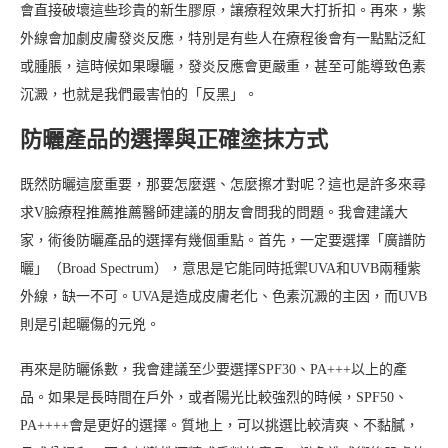
會直接破壞這些珍貴的新生膠原，讓療程效果大打折扣。再來，紫
外線會加劇皮膚發炎反應，特別是有些人在療程後會有一點點泛紅
或腫脹，這時候如果曝曬，發炎反應會更嚴重，甚至可能導致色素
沉澱，也就是我們最害怕的「反黑」。
防曬產品的選擇與正確塗抹方式
既然防曬這麼重要，那要怎麼選、怎麼擦才對呢？這也是許多來尋
求V臉療程推薦推薦醫師建議的朋友會問我的問題。我會建議大
家，術後防曬產品的選擇有幾個重點。首先，一定要選擇「廣譜防
曬」（Broad Spectrum），意思是它能同時抵禦UVA和UVB兩種紫
外線，缺一不可。UVA是造成皮膚老化、色素沉澱的主因，而UVB
則是引起曬傷的元兇。
再來是防曬係數，我會建議至少要選擇SPF30、PA+++以上的產
品。如果是長時間在戶外，或者陽光比較強烈的時候，SPF50、
PA++++會是更好的選擇。質地上，可以挑選比較清爽、不黏膩，