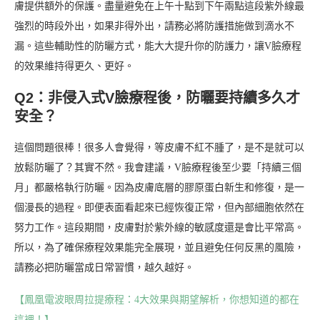
膚提供額外的保護。盡量避免在上午十點到下午兩點這段紫外線最
強烈的時段外出，如果非得外出，請務必將防護措施做到滴水不
漏。這些輔助性的防曬方式，能大大提升你的防護力，讓V臉療程
的效果維持得更久、更好。
Q2：非侵入式V臉療程後，防曬要持續多久才
安全？
這個問題很棒！很多人會覺得，等皮膚不紅不腫了，是不是就可以
放鬆防曬了？其實不然。我會建議，V臉療程後至少要「持續三個
月」都嚴格執行防曬。因為皮膚底層的膠原蛋白新生和修復，是一
個漫長的過程。即便表面看起來已經恢復正常，但內部細胞依然在
努力工作。這段期間，皮膚對於紫外線的敏感度還是會比平常高。
所以，為了確保療程效果能完全展現，並且避免任何反黑的風險，
請務必把防曬當成日常習慣，越久越好。
【鳳凰電波眼周拉提療程：4大效果與期望解析，你想知道的都在
這裡！】