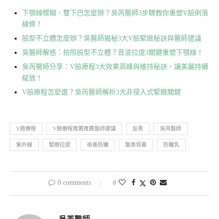
下顎線模糊、雙下巴怎麼辦？吳芮醫師3步驟教你重塑V臉俐落
線條！
臉型不立體怎麼辦？吳醫師揭秘3大V臉緊緻秘訣與醫師建議
吳醫師解惑：拍照臉型不立體？音波拉提3關鍵重塑下顎線！
吳芮醫師分享：V臉療程3大效果高峰與維持秘訣，讓美麗持續
綻放！
V臉療程怎麼選？吳芮醫師解析3大非侵入式緊緻關鍵
V臉療程
V臉療程推薦推薦醫師建議
反黑
吳芮醫師
紫外線
緊緻拉提
術後防曬
醫美保養
防曬乳
0 comments
0