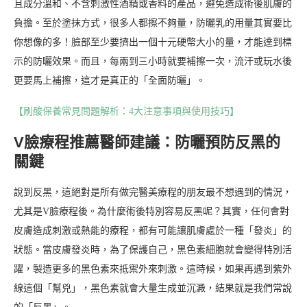
且成分溫和、不含刺激性酒精或香料的產品，避免造成術後肌膚的
負擔。至於塗抹方式，很多人都擦不夠量，防曬乳的用量其實要比
你想像的多！臉部至少要擠出一個十元硬幣大小的量，才能達到標
示的防曬效果。而且，每兩到三小時就要補擦一次，流汗或玩水後
更要馬上補擦，這才是真正的「全面防曬」。
【刷酸保養常見問題解析：4大注意事項與使用技巧】
V臉療程推薦醫師建議：防曬預防反黑的
關鍵
說到反黑，這絕對是所有做完醫美療程的朋友最不想遇到的情況，
尤其是V臉療程後。為什麼術後特別容易反黑呢？其實，任何會對
皮膚造成刺激或熱能的療程，都有可能讓肌膚處於一種「發炎」的
狀態。當皮膚發炎時，為了保護自己，黑色素細胞就會變得特別活
躍，製造更多的黑色素來抵禦外來刺激。這時候，如果再遇到紫外
線這個「幫兇」，黑色素就會大量生成並沉澱，結果就是我們常說