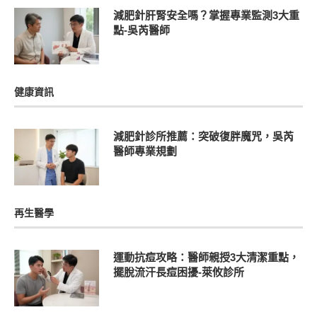
減肥針肝腎安全嗎？掌握專業監測3大重
點-吳芮醫師
健康資訊
減肥針診所推薦：突破復胖魔咒，吳芮
醫師專業規劃
再生醫學
運動抗痘攻略：醫師親授3大清潔重點，
擺脫流汗長痘困擾-萊攸診所