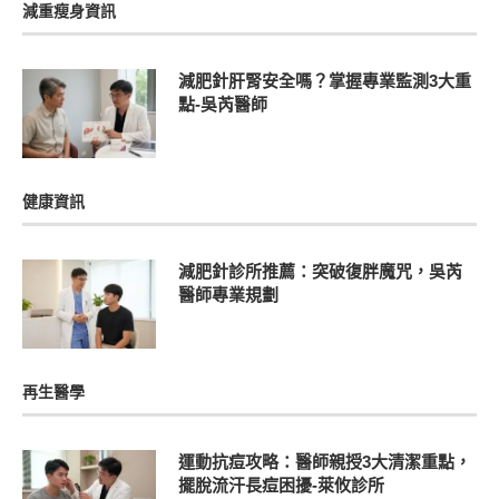
減重瘦身資訊
減肥針肝腎安全嗎？掌握專業監測3大重
點-吳芮醫師
健康資訊
減肥針診所推薦：突破復胖魔咒，吳芮
醫師專業規劃
再生醫學
運動抗痘攻略：醫師親授3大清潔重點，
擺脫流汗長痘困擾-萊攸診所