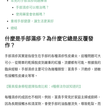
常見的手部濕疹問題解答
手部濕疹可以根治嗎？
使用藥膏會依賴嗎？
重視手部健康，讓生活更美好
總結
什麼是手部濕疹？為什麼它總是反覆發
作？
手部濕疹其實是指發生在手部的各種濕疹性皮膚炎，這種問題可大
可小，從簡單的乾燥脫皮到嚴重的紅腫、流膿都有可能。根據我的
臨床經驗，手部濕疹主要可分為幾種類型：富貴手、汗皰疹、過敏
性接觸性皮膚炎等等。
【醫美瘦身療程選擇指南比較：4種療法你該知道的】
每種濕疹的成因也不相同。例如，富貴手常見於家庭主婦或廚師，
因為長期接觸水和清潔劑，會使手部的油脂層流失，導致乾裂。而