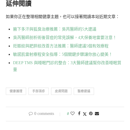
延伸閱讀
如果你正在整理相關健康主題，也可以接著閱讀本站近期文章：
腋下多汗與狐臭治療推薦：吳芮醫師的5大建議
吳芮醫師剖析術後冒痘的常見誤解，4大保養地雷要注意！
妊娠紋與肥胖紋改善方法推薦：醫師建議5個有效療程
敏感肌雷射療程安全指導：5個關鍵步驟讓你放心變美！
DEEP TMS 與睡眠門診的整合：3大醫師建議幫你改善睡眠質
量
健康護理
手部濕疹
皮膚問題
醫療建議
0 comments
0