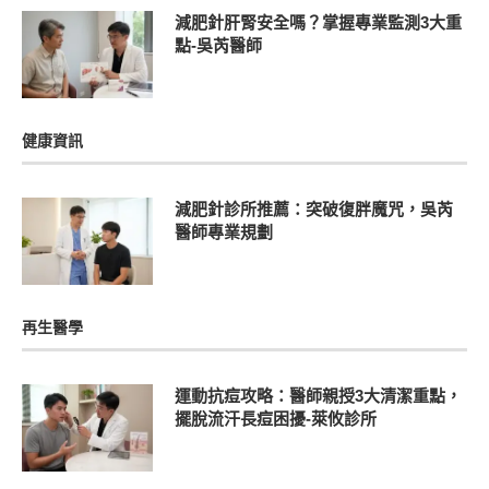
減肥針肝腎安全嗎？掌握專業監測3大重
點-吳芮醫師
健康資訊
減肥針診所推薦：突破復胖魔咒，吳芮
醫師專業規劃
再生醫學
運動抗痘攻略：醫師親授3大清潔重點，
擺脫流汗長痘困擾-萊攸診所