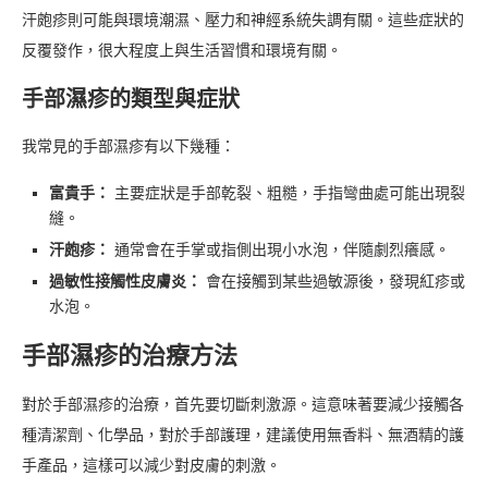
汗皰疹則可能與環境潮濕、壓力和神經系統失調有關。這些症狀的
反覆發作，很大程度上與生活習慣和環境有關。
手部濕疹的類型與症狀
我常見的手部濕疹有以下幾種：
富貴手：
主要症狀是手部乾裂、粗糙，手指彎曲處可能出現裂
縫。
汗皰疹：
通常會在手掌或指側出現小水泡，伴隨劇烈癢感。
過敏性接觸性皮膚炎：
會在接觸到某些過敏源後，發現紅疹或
水泡。
手部濕疹的治療方法
對於手部濕疹的治療，首先要切斷刺激源。這意味著要減少接觸各
種清潔劑、化學品，對於手部護理，建議使用無香料、無酒精的護
手產品，這樣可以減少對皮膚的刺激。