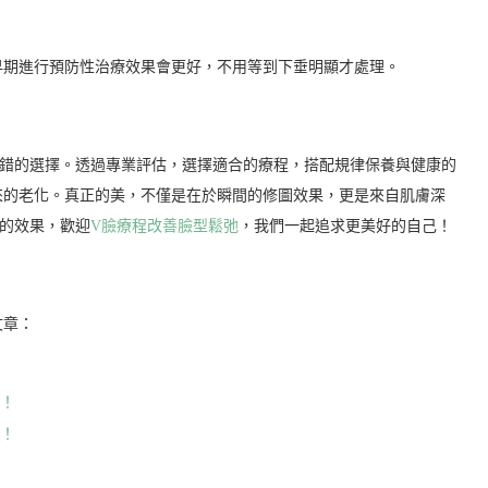
早期進行預防性治療效果會更好，不用等到下垂明顯才處理。
不錯的選擇。透過專業評估，選擇適合的療程，搭配規律保養與健康的
來的老化。真正的美，不僅是在於瞬間的修圖效果，更是來自肌膚深
的效果，歡迎
V臉療程改善臉型鬆弛
，我們一起追求更美好的自己！
文章：
鍵！
廓！