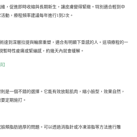
纖維，促進即時收縮與長期新生，讓皮膚變得緊緻。特別適合輕到中
活動，療程頻率建議每年進行1到2次。
技術達到深層拉提與輪廓重塑，適合有明顯下垂感的人。這項療程的一
出現暫時性痠痛或緊繃感，約幾天內就會緩解。
項】
射則是一個不錯的選擇。它能有效放鬆肌肉，縮小臉型，效果自然，
需要定期施打。
或臉頰脂肪過厚的問題。可以透過消脂針或冷凍溶脂等方法進行雕