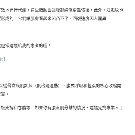
有效地進行代謝，這些脂肪會讓腹部線條更難恢復。此外，妊娠紋也
裂形成的，它們讓肌膚看起來凹凸不平，回復速度因人而異。
我經常建議給我的患者的哦！
師】
可以從骨盆底肌訓練（凱格爾運動）、腹式呼吸和輕柔的核心收縮開
緊實。
平板支撐和卷腹等。如果你有腹直肌分離的情況，建議先找專業人士