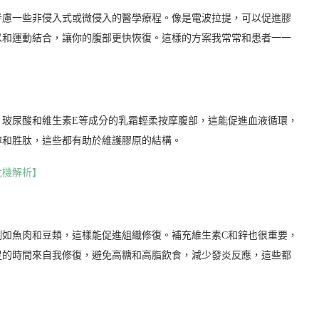
考慮一些非侵入式或微侵入的醫學療程。像是電波拉提，可以促進膠
以和運動結合，讓你的腹部更快恢復。這樣的方案我常常和患者一一
、玻尿酸和維生素E等成分的乳霜輕柔按摩腹部，這能促進血液循環，
醇和胜肽，這些都有助於維護膠原的結構。
危機解析】
例如魚肉和豆類，這樣能促進組織修復。補充維生素C和鋅也很重要，
足的時間來自我修復，避免高糖和高脂飲食，減少發炎反應，這些都