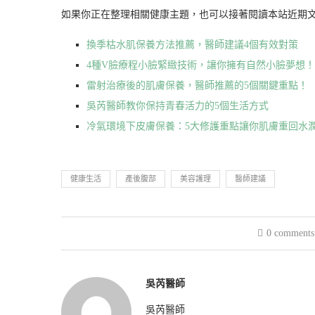
如果你正在整理相關健康主題，也可以接著閱讀本站近期
換季枯水肌保養方法推薦，醫師建議4個有效對策
4種V臉療程小臉緊緻技術，讓你擁有自然小臉夢想！
雷射治療後的肌膚保養，醫師推薦的5個關鍵重點！
吳芮醫師教你保持青春活力的5個生活方式
冷氣環境下皮膚保養：5大修護重點讓你肌膚重回水
健康生活
產後腹部
美容護理
醫師建議
0 comments
吳芮醫師
吳芮醫師