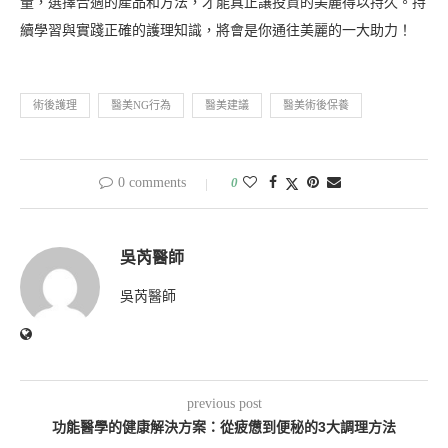
量，選擇合適的產品和方法，才能真正讓投資的美麗得以持久。持
續學習與實踐正確的護理知識，將會是你通往美麗的一大助力！
術後護理
醫美NG行為
醫美建議
醫美術後保養
0 comments
0
吳芮醫師
吳芮醫師
previous post
功能醫學的健康解決方案：從疲憊到便秘的3大調理方法