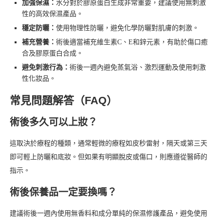
加強保濕：
水分對於膠原蛋白生成非常重要，建議使用無刺激
性的高效保濕產品。
穩定防曬：
使用物理性防曬，避免化學防曬對肌膚的刺激。
補充營養：
術後適當補充維生素C、E和鋅元素，有助於傷口癒
合及膠原蛋白合成。
避免刺激行為：
術後一週內避免蒸氣浴、激烈運動及使用刺激
性化妝品。
常見問題解答（FAQ）
術後多久可以上妝？
這取決於療程的種類，通常輕微的療程如皮秒雷射，隔天或第三天
即可輕上防曬和底妝。但如果有明顯脫皮或傷口，則應遵從醫師的
指示。
術後保養品一定要換嗎？
建議術後一週內使用無香料和成分單純的保濕修護產品，避免使用