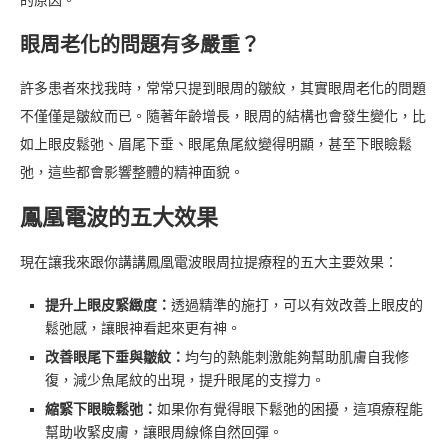
的原因。
眼周老化的問題有多嚴重？
許多患者來找我時，常常只提到眼周的皺紋，其實眼周老化的問題
不僅僅是皺紋而已。隨著年齡增長，眼周的結構也會發生變化，比
如上眼皮鬆弛、眉尾下垂、眼尾魚尾紋變得明顯，甚至下眼瞼鬆
弛，這些都會影響整體的精神面貌。
鳳凰電波的五大效果
現在讓我來跟你講講鳳凰電波眼周拉提療程的五大主要效果：
提升上眼皮緊緻度：
透過精準的施打，可以有效改善上眼皮的
鬆弛感，讓眼神看起來更有神。
改善眼尾下垂與皺紋：
均勻的熱能刺激能夠幫助肌膚自我修
復，減少魚尾紋的出現，提升眼尾的支撐力。
縮緊下眼瞼鬆弛：
如果你有覺得眼下鬆弛的困擾，這項療程能
幫助收緊皮膚，讓眼周線條自然回彈。