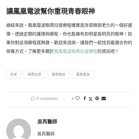
讓鳳凰電波幫你重現青春眼神
總結來說，鳳凰電波眼周拉提療程確實是改善眼部老化的一個好選
擇。透過定期的護理與療程，你也能擁有如明星般明亮的眼神！如
果你對這項療程感興趣，歡迎來諮詢，讓我們一起找到最適合你的
保養方式。了解更多關於
鳳凰電波眼周拉提療程
的資訊吧！
抗老
眼周拉提
醫學美容
鳳凰電波
0 comments
0
吳芮醫師
吳芮醫師