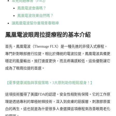
常見問題解答（FAQ）
鳳凰電波會痛嗎？
鳳凰電波效果自然嗎？
讓鳳凰電波幫你重現青春眼神
鳳凰電波眼周拉提療程的基本介紹
首先，鳳凰電波（Thermage FLX）是一種先進的非侵入式療程，
專門針對眼部進行拉提。相比於傳統的電波拉提，鳳凰電波具備更
穩定的能量輸出，施打速度更快，而且疼痛感較低，這些優勢讓它
成為了眼周拉提的首選。
【夏季健康減脂與享瘦策略，3大原則助你輕鬆瘦身！】
這項技術獲得了美國FDA的認證，安全性相對有保障。它的工作原
理是透過專利的單極射頻技術，深入到皮膚的筋膜層，刺激膠原蛋
白的再生，這也就是為什麼很多人會選擇這項療程來改善眼周老化