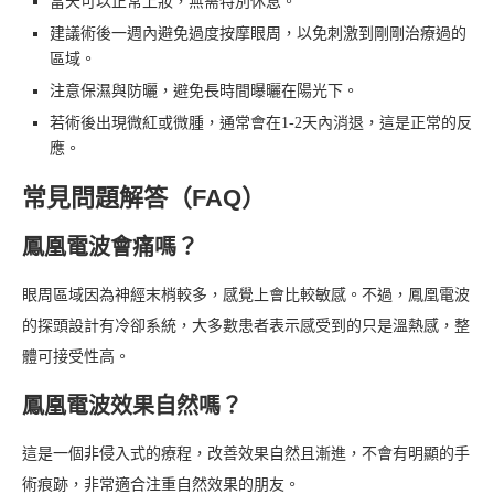
當天可以正常上妝，無需特別休息。
建議術後一週內避免過度按摩眼周，以免刺激到剛剛治療過的
區域。
注意保濕與防曬，避免長時間曝曬在陽光下。
若術後出現微紅或微腫，通常會在1-2天內消退，這是正常的反
應。
常見問題解答（FAQ）
鳳凰電波會痛嗎？
眼周區域因為神經末梢較多，感覺上會比較敏感。不過，鳳凰電波
的探頭設計有冷卻系統，大多數患者表示感受到的只是溫熱感，整
體可接受性高。
鳳凰電波效果自然嗎？
這是一個非侵入式的療程，改善效果自然且漸進，不會有明顯的手
術痕跡，非常適合注重自然效果的朋友。