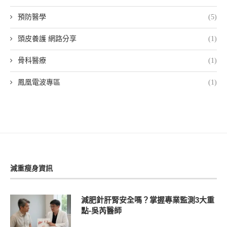
預防醫學
(5)
頭皮養護 網路分享
(1)
骨科醫療
(1)
鳳凰電波專區
(1)
減重瘦身資訊
減肥針肝腎安全嗎？掌握專業監測3大重
點-吳芮醫師