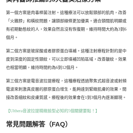
第一個方案是肉毒桿菌注射。這種療法可以放鬆頸部的肌肉，改善
「火雞脖」和橫紋問題，讓頸部線條更加優美。適合頸闊肌明顯或
有初期動態紋的人，效果自然且沒有恢復期，維持時間大約為3到6
個月。
第二個方案是玻尿酸或者膠原蛋白填補。這種注射療程針對的是中
度到深度的固定性頸紋，可以立即填補凹陷區域，改善皺紋，效果
也相當明顯，維持時間約為6到12個月。
第三個方案是電音波拉提療程，這種療程透過聚焦式超音波或射頻
電波來刺激真皮層的膠原蛋白增生，能夠達到緊緻肌膚的效果，間
接改善細紋和皮膚質感。療程後的效果會在1到3個月內逐漸顯現。
【Ulthera音波拉提精緻臉型必知的5個關鍵要點！】
常見問題解答（FAQ）