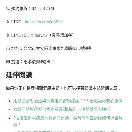
📞 預約專線：02-27017020
📱 LINE：
https://lin.ee/oOaMFac
📱 LINE ID：@fairy.tw（搜尋請加＠）
📩 地址：台北市大安區忠孝東路四段53-8號9樓
🚇 捷運：忠孝復興4號出口
延伸閱讀
如果你正在整理相關健康主題，也可以接著閱讀本站近期文章：
酒糟肌雷射治療與保養推薦醫師建議：5大重點讓你安心選擇
植髮門診與落髮治療推薦醫師建議：5個關鍵要素解析
5個慢性腎臟病及洗腎預防建議，吳芮醫師告訴你如何保護腎
臟！