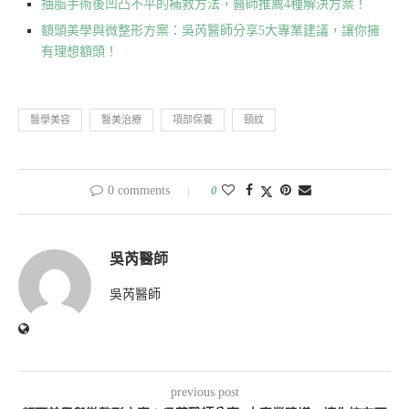
抽脂手術後凹凸不平的補救方法，醫師推薦4種解決方案！
額頭美學與微整形方案：吳芮醫師分享5大專業建議，讓你擁
有理想額頭！
醫學美容
醫美治療
項部保養
頸紋
0 comments
0
吳芮醫師
吳芮醫師
previous post