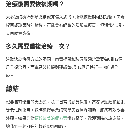
治療後需要恢復期嗎？
大多數的療程都是微創或非侵入式的，所以恢復期相對短暫。肉毒
桿菌或玻尿酸注射後，可能會有輕微的腫脹或瘀青，但通常在3到7
天內就會恢復。
多久需要重複治療一次？
這取決於治療方式的不同，肉毒桿菌和玻尿酸通常需要每6到12個
月重複治療，而電音波拉提則建議每6到12個月進行一次維護治
療。
總結
想要擁有優雅的天鵝頸，除了日常的勤勞保養，當發現頸紋和鬆弛
等老化跡象時，適時選擇專業的醫學美容療程輔助，能夠有效改善
外觀。如果你對
頸紋醫美治療方案
還有疑問，歡迎隨時來諮詢我，
讓我們一起打造年輕的頸部輪廓。