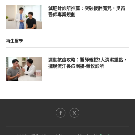
減肥針診所推薦：突破復胖魔咒，吳芮
醫師專業規劃
再生醫學
運動抗痘攻略：醫師親授3大清潔重點，
擺脫流汗長痘困擾-萊攸診所