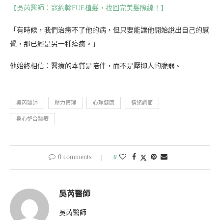
【吳芮醫師：寇約翰FUE植髮，找回完美髮際線！】
「有時候，我們治癒不了他的病，但只要能讓他開始說出自己的感
覺，那已經是另一種痊癒。」
他始終相信：醫療的本質是陪伴，而不是壓抑人的脆弱。
吳芮醫師
壓力管理
心理健康
情緒調節
身心整合醫療
0 comments
0
吳芮醫師
吳芮醫師