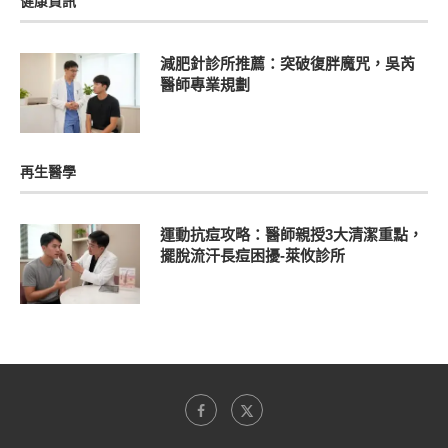
健康資訊
減肥針診所推薦：突破復胖魔咒，吳芮
醫師專業規劃
再生醫學
運動抗痘攻略：醫師親授3大清潔重點，
擺脫流汗長痘困擾-萊攸診所