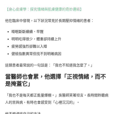
【身心皮膚學：探究情緒與肌膚健康的奇妙連結】
他在臨床中發現，以下狀況常見於長期壓抑情緒的患者：
睡眠斷斷續續、早醒
明明吃得很少，體重卻持續上升
疲勞感強烈卻難以入睡
健檢指數異常但找不到明確病因
這類患者最常說的一句話是：「我也不知道我怎麼了。」
當醫師也會累，他選擇「正視情緒，而不
是掩蓋它」
「我也不是每天都正能量爆棚。」吳醫師笑著坦言。長時間聆聽病
人的苦與病，有時也會感受到「心裡沉沉的」。
他不避諱談自己的方法——