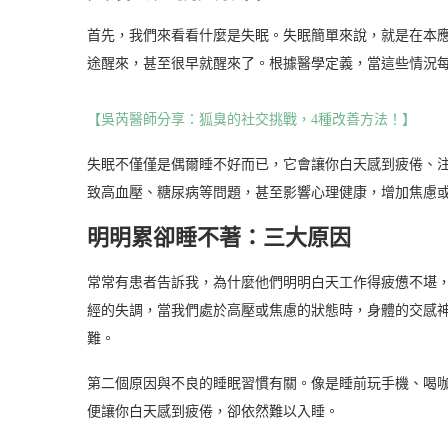
首先，我們來看看什麼是失眠。失眠簡單來說，就是在本
途醒來，甚至很早就醒來了。根據醫學定義，當這些情況
【吳芮醫師分享：狐臭的社交挑戰，4種改善方法！】
失眠不僅僅是偶爾睡不好而已，它會讓你白天感到疲倦、
致高血壓、糖尿病等問題，甚至影響心理健康，增加焦慮
明明累卻睡不著：三大原因
常常有患者告訴我，為什麼他們明明白天工作得疲憊不堪
經的失調，當我們處於高壓或焦慮的狀態時，身體的交感
難。
第二個原因與不良的睡眠習慣有關。像是睡前玩手機、喝
便讓你白天感到疲倦，卻依然難以入睡。