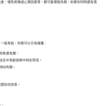
亢進、慢性疼痛或心理因素等，都可能導致失眠。如果你同時還有情
。一般來說，失眠可以分為幾種：
常與焦慮有關。
這在中高齡族群中特別常見。
傾向有關。
清楚如何改善。
試：