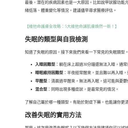
最後，潛在的疾病因素也是一大原因。比如說甲狀腺功能
緒低落、體重變化等情況，建議儘早尋求醫療評估。
【維他命護膚全攻略：5大維他命讓肌膚煥然一新！】
失眠的類型與自我檢測
知道了失眠的原因，接下來我們來看一下常見的失眠類型
入睡困難型
：躺在床上超過30分鐘還無法入睡，通
睡眠維持困難型
：半夜經常醒來，並且難以再入睡，
早醒型
：清晨過早醒來，無法再入眠，這可能與憂鬱
混合型
：同時出現多種症狀，是最常見的情況。
了解自己屬於哪一種類型，有助於對症下藥，也能讓你更
改善失眠的實用方法
那麼，該怎麼改善失眠呢？以下幾個方法我建議你可以試