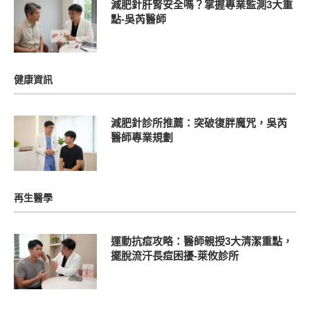
減肥針肝腎安全嗎？掌握專業監測3大重
點-吳芮醫師
健康資訊
減肥針診所推薦：突破復胖魔咒，吳芮
醫師專業規劃
再生醫學
運動抗痘攻略：醫師親授3大清潔重點，
擺脫流汗長痘困擾-萊攸診所