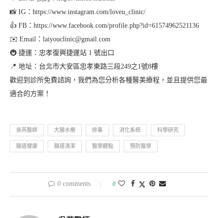
📸 IG：https://www.instagram.com/loveu_clinic/
👍 FB：https://www.facebook.com/profile.php?id=61574962521136
✉️ Email：laiyouclinic@gmail.com
🚇 捷運：忠孝復興捷運站 1 號出口
📍 地址：台北市大安區忠孝東路三段249之1號8樓
歡迎到診所免費諮詢，我們為您分析各種醫美療程，並且提供您最
適合的方案！
吳芮醫師
大腸水療
排毒
消化系統
科學研究
腸道健康
腸道清潔
醫學觀點
預防醫學
0 comments
0