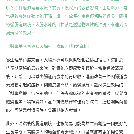
嗎？為什麼還需要水療？其實，現代人的飲食習慣、生活壓力，常
常導致腸道蠕動功能下降，讓一些糞便在腸道停留時間過長，間接
影響腸道環境。大腸水療的目標就是透過物理性的沖洗，來達到深
層清潔的效果。
【醫學美容無效原因解析：療程無感3大真相】
從生理學角度來看，大腸水療可以幫助軟化並排出宿便，這對於一
些長期便秘的患者來說，確實能立即感受到輕鬆。當腸道被清潔
後，理論上可以減少腸道內毒素的再吸收，進而改善一些因腸道毒
素累積引起的症狀，例如皮膚問題、疲勞感等。雖然這些效果的
「科學證據」仍在累積中，但許多體驗過的患者都回饋說，感覺身
體變輕盈、精神變好，甚至排便規律性也有所改善。這也讓吳芮醫
師在評估患者情況時，會將其納入考量。
此外，清潔後的腸道環境，也被認為可能為益生菌創造一個更好的
生長空間。當腸道內的壞菌和毒素減少，好菌就能有更多機會繁