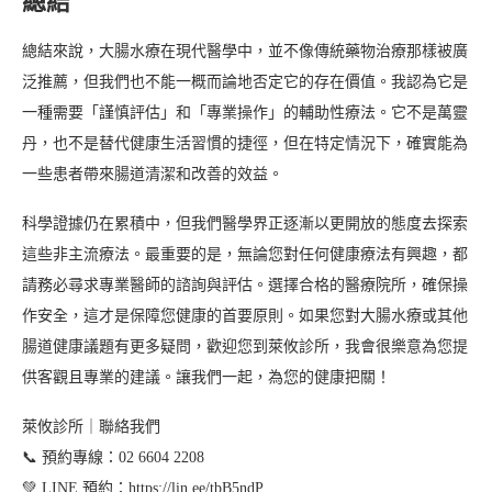
總結
總結來說，大腸水療在現代醫學中，並不像傳統藥物治療那樣被廣
泛推薦，但我們也不能一概而論地否定它的存在價值。我認為它是
一種需要「謹慎評估」和「專業操作」的輔助性療法。它不是萬靈
丹，也不是替代健康生活習慣的捷徑，但在特定情況下，確實能為
一些患者帶來腸道清潔和改善的效益。
科學證據仍在累積中，但我們醫學界正逐漸以更開放的態度去探索
這些非主流療法。最重要的是，無論您對任何健康療法有興趣，都
請務必尋求專業醫師的諮詢與評估。選擇合格的醫療院所，確保操
作安全，這才是保障您健康的首要原則。如果您對大腸水療或其他
腸道健康議題有更多疑問，歡迎您到萊攸診所，我會很樂意為您提
供客觀且專業的建議。讓我們一起，為您的健康把關！
萊攸診所｜聯絡我們
📞 預約專線：02 6604 2208
💚 LINE 預約：https://lin.ee/tbB5ndP