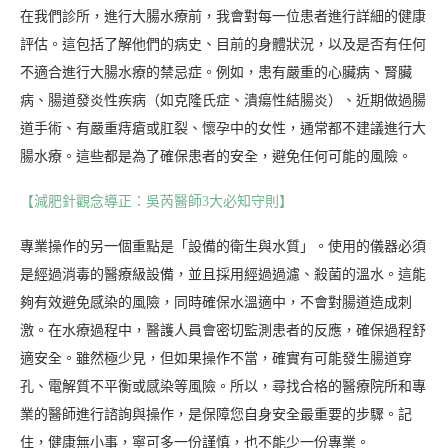
在我們診所，進行大腸水療前，我會對每一位患者進行詳細的健康
評估。這包括了解他們的病史、目前的身體狀況，以及是否有任何
不適合進行大腸水療的禁忌症。例如，患有嚴重的心臟病、腎臟
病、腸道發炎性疾病（如克隆氏症、潰瘍性結腸炎）、近期做過腸
道手術、有嚴重痔瘡或肛裂、懷孕中的女性，通常都不建議進行大
腸水療。這些都是為了確保患者的安全，避免任何可能的風險。
【減肥針觀念導正：吳芮醫師3大必知守則】
專業操作的另一個重點是「設備的衛生與水質」。使用的儀器必須
是經過消毒的醫療級設備，並且採用經過過濾、殺菌的溫水。這能
夠有效避免感染的風險，同時確保水溫適中，不會對腸道造成刺
激。在水療過程中，醫護人員會密切監測患者的反應，確保過程舒
適安全。雖然極少見，但如果操作不當，確實有可能發生腸道穿
孔、電解質不平衡或感染等風險。所以，尋找合格的醫療院所和專
業的醫師進行諮詢與操作，是保障您自身安全最重要的步驟。記
住，健康無小事，寧可多一份謹慎，也不能少一份專業。