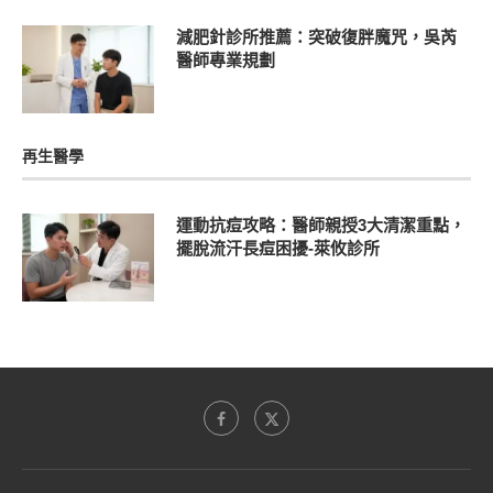
減肥針診所推薦：突破復胖魔咒，吳芮
醫師專業規劃
再生醫學
運動抗痘攻略：醫師親授3大清潔重點，
擺脫流汗長痘困擾-萊攸診所