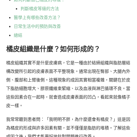
判斷橘皮等級的方法
醫學上有哪些改善方法？
日常生活中的預防與改善
總結
橘皮組織是什麼？如何形成的？
橘皮組織其實不是什麼皮膚病，它是一種由於結締組織與脂肪層結
構改變所引起的皮膚表面不平整現象。通常出現在臀部、大腿內外
側、腹部和上臂後側。這種現象的成因其實相當複雜，關鍵在於皮
下脂肪細胞增大、膠原纖維束緊縮、以及血液與淋巴循環不良。當
這些因素合在一起時，就會造成皮膚表面的凹凸，看起來就像橘子
皮一樣。
我常常聽到患者問：「我明明不胖，為什麼還會有橘皮？」這是因
為橘皮的形成與許多因素有關，並不僅僅是脂肪的堆積。了解這些
成因之後，我們才能更好地針對問題進行改善。