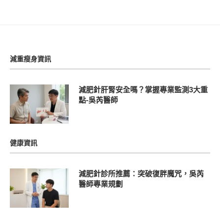
減重瘦身資訊
減肥針肝腎安全嗎？掌握專業監測3大重
點-吳芮醫師
健康資訊
減肥針診所推薦：突破復胖魔咒，吳芮
醫師專業規劃