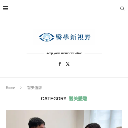
keep your memories alive
Home
醫美體雕
CATEGORY:
醫美體雕