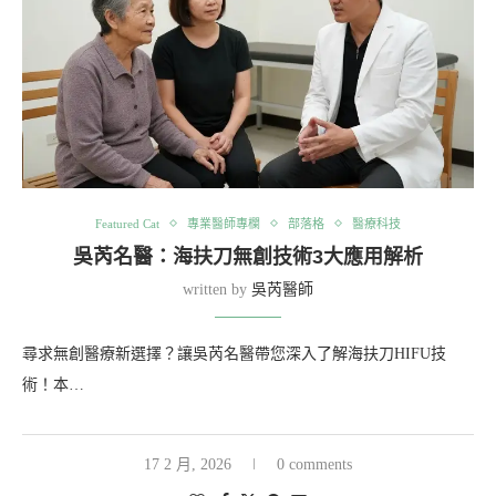
Featured Cat
專業醫師專欄
部落格
醫療科技
吳芮名醫：海扶刀無創技術3大應用解析
written by
吳芮醫師
尋求無創醫療新選擇？讓吳芮名醫帶您深入了解海扶刀HIFU技
術！本…
17 2 月, 2026
0 comments