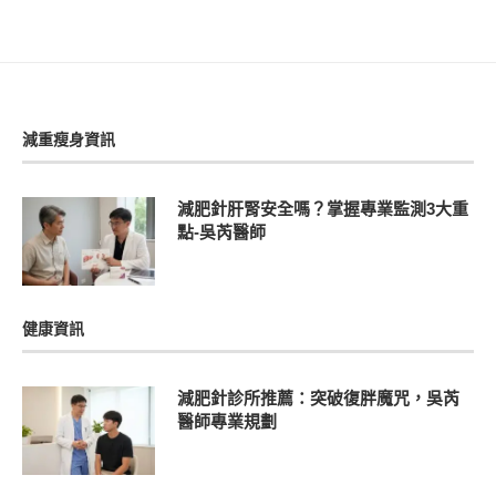
減重瘦身資訊
減肥針肝腎安全嗎？掌握專業監測3大重
點-吳芮醫師
健康資訊
減肥針診所推薦：突破復胖魔咒，吳芮
醫師專業規劃