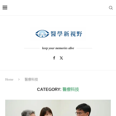
keep your memories alive
Home
醫療科技
CATEGORY:
醫療科技