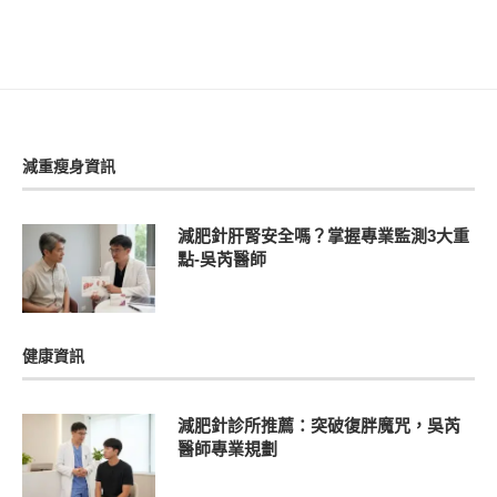
減重瘦身資訊
減肥針肝腎安全嗎？掌握專業監測3大重
點-吳芮醫師
健康資訊
減肥針診所推薦：突破復胖魔咒，吳芮
醫師專業規劃