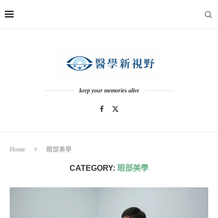
keep your memories alive
Home
眼部美學
CATEGORY:
眼部美學