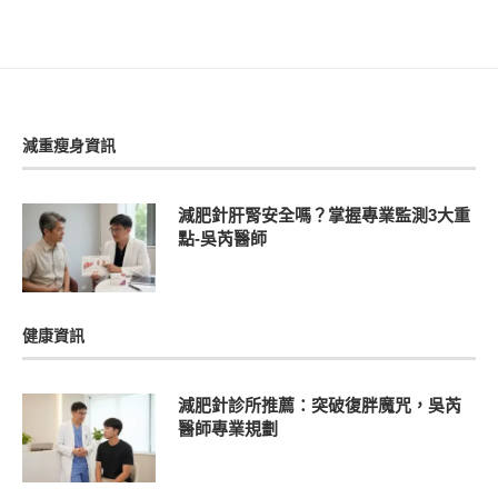
減重瘦身資訊
減肥針肝腎安全嗎？掌握專業監測3大重
點-吳芮醫師
健康資訊
減肥針診所推薦：突破復胖魔咒，吳芮
醫師專業規劃