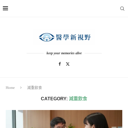
keep your memories alive
Home
減重飲食
CATEGORY:
減重飲食