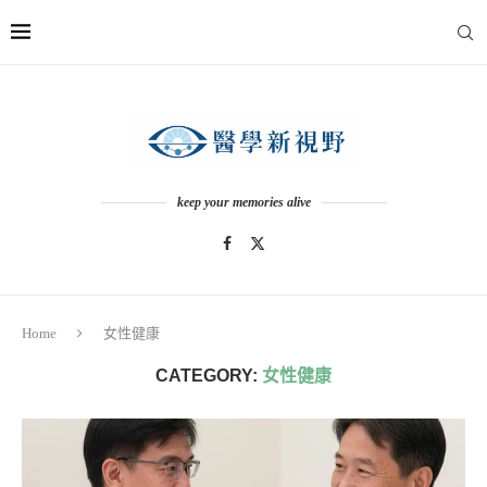
keep your memories alive
Home
女性健康
CATEGORY:
女性健康