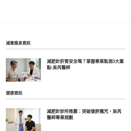
減重瘦身資訊
減肥針肝腎安全嗎？掌握專業監測3大重
點-吳芮醫師
健康資訊
減肥針診所推薦：突破復胖魔咒，吳芮
醫師專業規劃