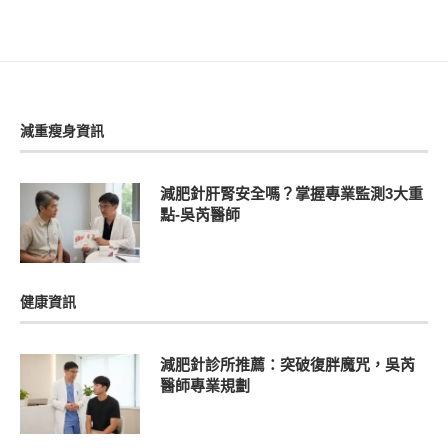
減重瘦身資訊
減肥針肝腎安全嗎？掌握專業監測3大重
點-吳芮醫師
健康資訊
減肥針診所推薦：突破復胖魔咒，吳芮
醫師專業規劃